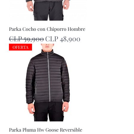
Parka Cocho con Chiporro Hombre
Regular Price
Sale Price
CLP 59,900
CLP 48,900
OFERTA
Parka Pluma Hw Goose Reversible