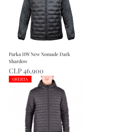
Parka HW New Nomade Dark
Shardow
Price
CLP 46,900
OFERTA