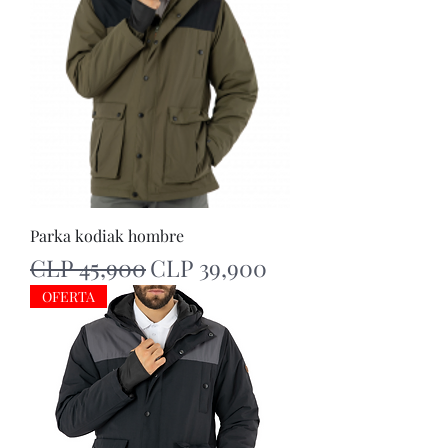
Parka kodiak hombre
Regular Price
Sale Price
CLP 45,900
CLP 39,900
OFERTA