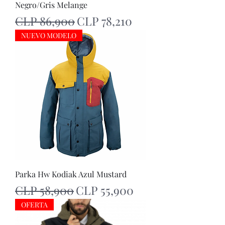
Negro/Gris Melange
Regular Price
Sale Price
CLP 86,900
CLP 78,210
NUEVO MODELO
Parka Hw Kodiak Azul Mustard
Regular Price
Sale Price
CLP 58,900
CLP 55,900
OFERTA