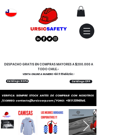
Atención
"EMPRESAS" coticen
con nosotros
DESPACHO GRATIS EN COMPRAS MAYORES A $200.000 A
TODO CHILE.-
VENTA ONLINE A NUMERO
+56 9 99456250
.-
Catálogo ROPA
Catálogo EPP
VERIFICA SIEMPRE STOCK ANTES DE COMPRAR CON NOSOTROS
/CORREO:
contacto@ursiccorp.com
/ FONO:
+56 9 33916946
.