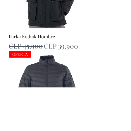
Parka Kodiak Hombre
Regular Price
Sale Price
CLP 45,900
CLP 39,900
OFERTA