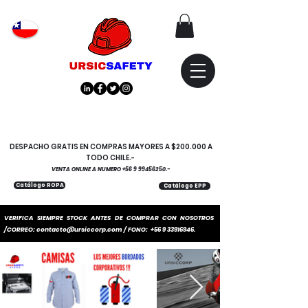
Atención
"EMPRESAS" coticen
con nosotros
DESPACHO GRATIS EN COMPRAS MAYORES A $200.000 A
TODO CHILE.-
VENTA ONLINE A NUMERO
+56 9 99456250
.-
Catálogo ROPA
Catálogo EPP
VERIFICA SIEMPRE STOCK ANTES DE COMPRAR CON NOSOTROS
/CORREO:
contacto@ursiccorp.com
/ FONO:
+56 9 33916946
.