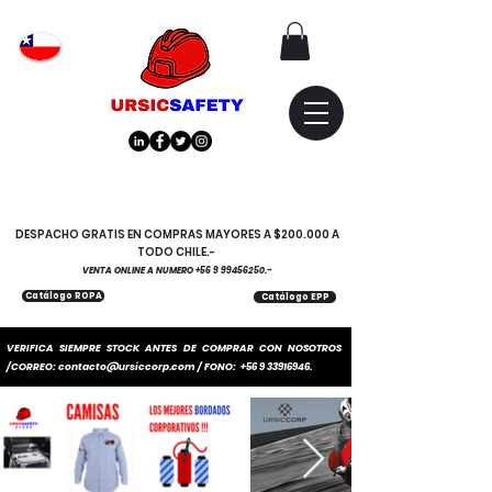
Atención
"EMPRESAS" coticen
con nosotros
DESPACHO GRATIS EN COMPRAS MAYORES A $200.000 A
TODO CHILE.-
VENTA ONLINE A NUMERO
+56 9 99456250
.-
Catálogo ROPA
Catálogo EPP
VERIFICA SIEMPRE STOCK ANTES DE COMPRAR CON NOSOTROS
/CORREO:
contacto@ursiccorp.com
/ FONO:
+56 9 33916946
.