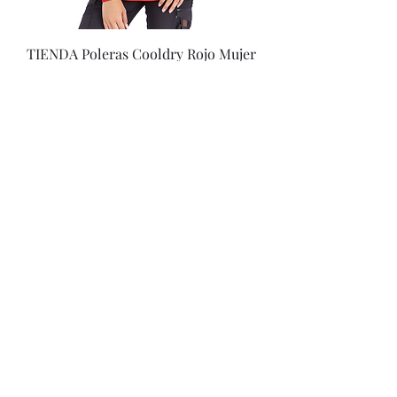
TIENDA Poleras Cooldry Rojo Mujer
Quebec Manga Larga
Price
CLP 16,900
Proyecto Efectuado por: