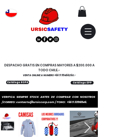
Atención
"EMPRESAS" coticen
con nosotros
DESPACHO GRATIS EN COMPRAS MAYORES A $200.000 A
TODO CHILE.-
VENTA ONLINE A NUMERO
+56 9 99456250
.-
Catálogo ROPA
Catálogo EPP
VERIFICA SIEMPRE STOCK ANTES DE COMPRAR CON NOSOTROS
/CORREO:
contacto@ursiccorp.com
/ FONO:
+56 9 33916946
.