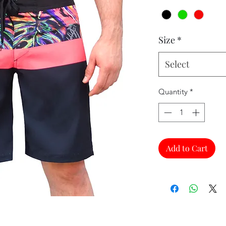
Size
*
Select
Quantity
*
Add to Cart