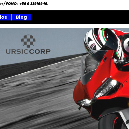
om
/ FONO: +56 9 33916946.
ios
Blog