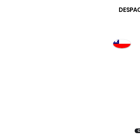
DESPAC
Atención
"EMPRESAS" coticen
con nosotros
C