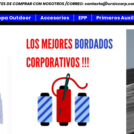
NTES DE COMPRAR CON NOSOTROS /CORREO:
contacto@ursiccorp.c
opa Outdoor
Accesorios
EPP
Primeros Auxil