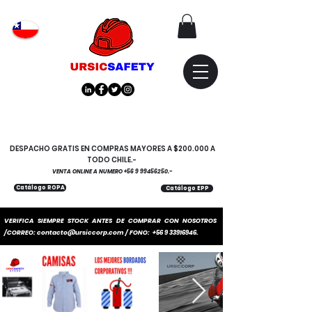
Atención
"EMPRESAS" coticen
con nosotros
DESPACHO GRATIS EN COMPRAS MAYORES A $200.000 A
TODO CHILE.-
VENTA ONLINE A NUMERO
+56 9 99456250
.-
Catálogo ROPA
Catálogo EPP
VERIFICA SIEMPRE STOCK ANTES DE COMPRAR CON NOSOTROS
/CORREO:
contacto@ursiccorp.com
/ FONO:
+56 9 33916946
.