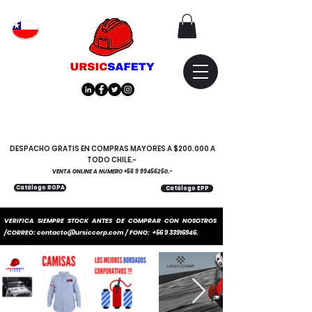
Atención
"EMPRESAS" coticen
con nosotros
DESPACHO GRATIS EN COMPRAS MAYORES A $200.000 A
TODO CHILE.-
VENTA ONLINE A NUMERO
+56 9 99456250
.-
Catálogo ROPA
Catálogo EPP
VERIFICA SIEMPRE STOCK ANTES DE COMPRAR CON NOSOTROS
/CORREO:
contacto@ursiccorp.com
/ FONO:
+56 9 33916946
.