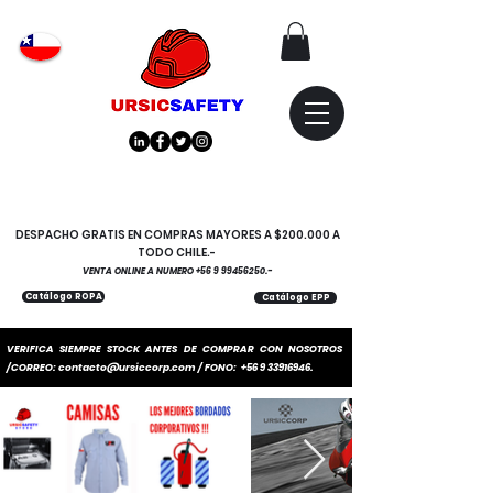
Atención
"EMPRESAS" coticen
con nosotros
DESPACHO GRATIS EN COMPRAS MAYORES A $200.000 A
TODO CHILE.-
VENTA ONLINE A NUMERO
+56 9 99456250
.-
Catálogo ROPA
Catálogo EPP
VERIFICA SIEMPRE STOCK ANTES DE COMPRAR CON NOSOTROS
/CORREO:
contacto@ursiccorp.com
/ FONO:
+56 9 33916946
.