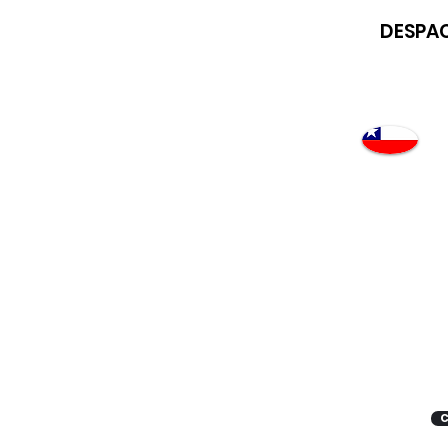
DESPAC
Atención
"EMPRESAS" coticen
con nosotros
C