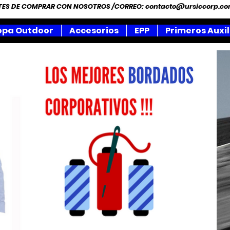
NTES DE COMPRAR CON NOSOTROS /CORREO:
contacto@ursiccorp.c
opa Outdoor
Accesorios
EPP
Primeros Auxil