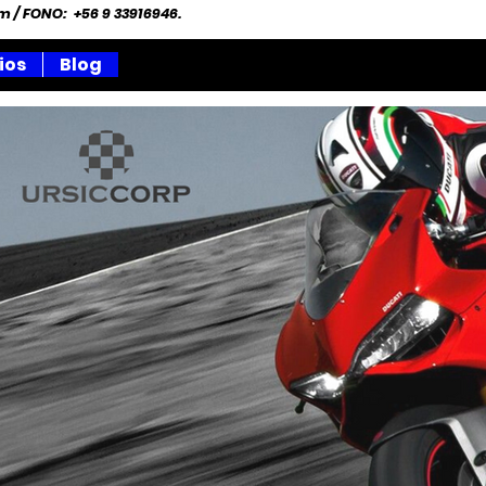
om
/ FONO: +56 9 33916946.
ios
Blog