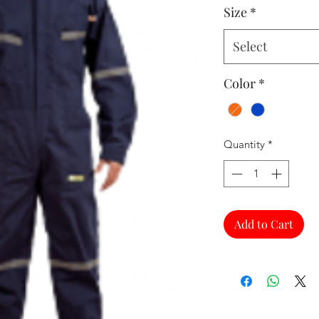
Size
*
Select
Color
*
Quantity
*
Add to Cart