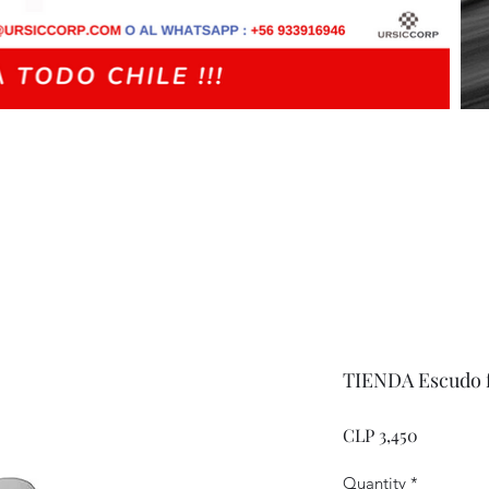
TIENDA Escudo f
Price
CLP 3,450
Quantity
*