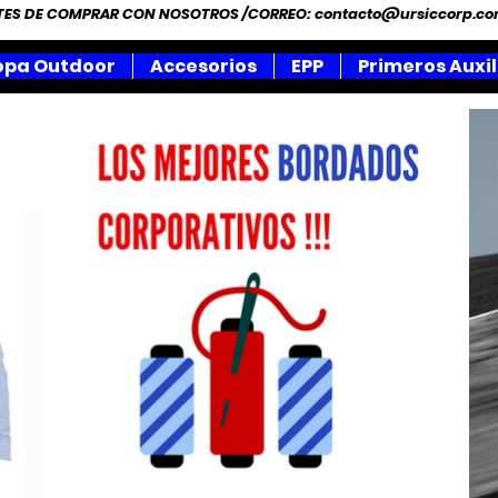
NTES DE COMPRAR CON NOSOTROS /CORREO:
contacto@ursiccorp.c
opa Outdoor
Accesorios
EPP
Primeros Auxil