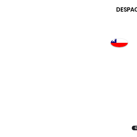
DESPAC
Atención
"EMPRESAS" coticen
con nosotros
C