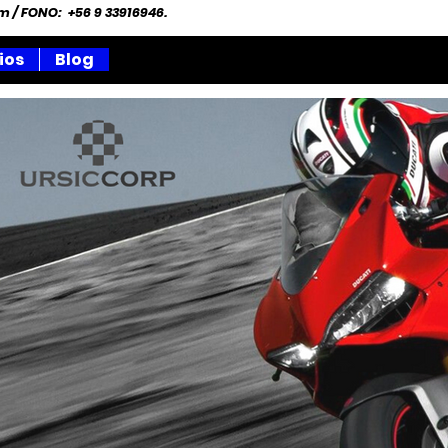
om
/ FONO: +56 9 33916946.
ios
Blog