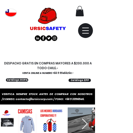
Atención
"EMPRESAS" coticen
con nosotros
DESPACHO GRATIS EN COMPRAS MAYORES A $200.000 A
TODO CHILE.-
VENTA ONLINE A NUMERO
+56 9 99456250
.-
Catálogo ROPA
Catálogo EPP
VERIFICA SIEMPRE STOCK ANTES DE COMPRAR CON NOSOTROS
/CORREO:
contacto@ursiccorp.com
/ FONO:
+56 9 33916946
.