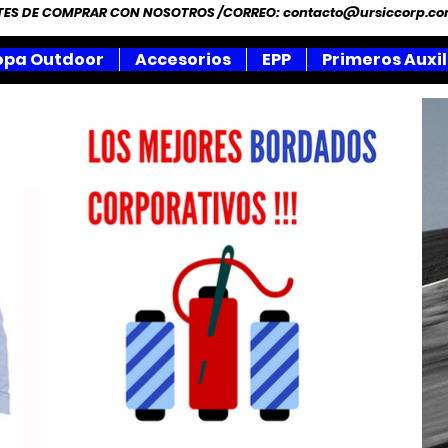
NTES DE COMPRAR CON NOSOTROS /CORREO:
contacto@ursiccorp.c
opa Outdoor
Accesorios
EPP
Primeros Auxil