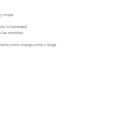
y mujer.
rena la humedad.
a las manchas.
izarla como manga corta o larga