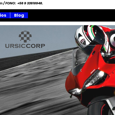
om
/ FONO: +56 9 33916946.
ios
Blog