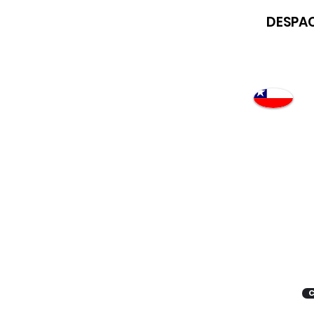
DESPAC
Atención
"EMPRESAS" coticen
con nosotros
C