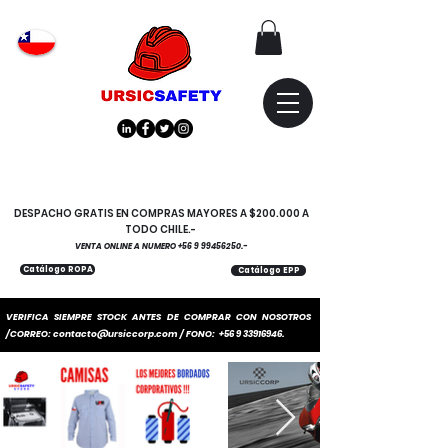
Atención
"EMPRESAS" coticen
con nosotros
DESPACHO GRATIS EN COMPRAS MAYORES A $200.000 A
TODO CHILE.-
VENTA ONLINE A NUMERO
+56 9 99456250
.-
Catálogo ROPA
Catálogo EPP
VERIFICA SIEMPRE STOCK ANTES DE COMPRAR CON NOSOTROS
/CORREO:
contacto@ursiccorp.com
/ FONO:
+56 9 33916946
.