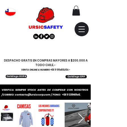
Atención
"EMPRESAS" coticen
con nosotros
DESPACHO GRATIS EN COMPRAS MAYORES A $200.000 A
TODO CHILE.-
VENTA ONLINE A NUMERO
+56 9 99456250
.-
Catálogo ROPA
Catálogo EPP
VERIFICA SIEMPRE STOCK ANTES DE COMPRAR CON NOSOTROS
/CORREO:
contacto@ursiccorp.com
/ FONO:
+56 9 33916946
.