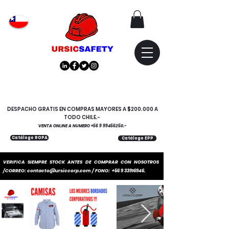
Atención
"EMPRESAS" coticen
con nosotros
DESPACHO GRATIS EN COMPRAS MAYORES A $200.000 A
TODO CHILE.-
VENTA ONLINE A NUMERO
+56 9 99456250
.-
Catálogo ROPA
Catálogo EPP
VERIFICA SIEMPRE STOCK ANTES DE COMPRAR CON NOSOTROS
/CORREO:
contacto@ursiccorp.com
/ FONO:
+56 9 33916946
.