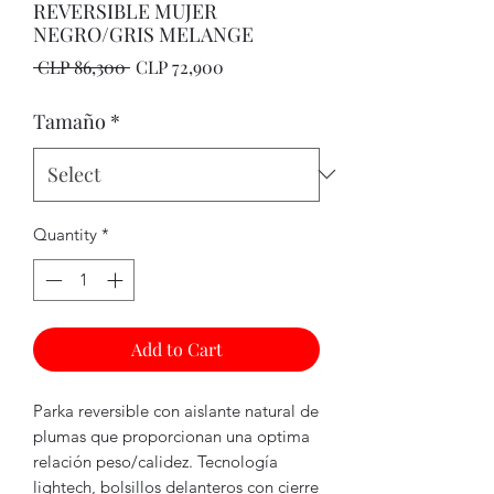
REVERSIBLE MUJER
NEGRO/GRIS MELANGE
Regular
Sale
 CLP 86,300 
CLP 72,900
Price
Price
Tamaño
*
Quantity
*
Add to Cart
Parka reversible con aislante natural de
plumas que proporcionan una optima
relación peso/calidez. Tecnología
lightech, bolsillos delanteros con cierre