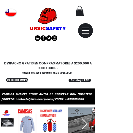
Atención
"EMPRESAS" coticen
con nosotros
DESPACHO GRATIS EN COMPRAS MAYORES A $200.000 A
TODO CHILE.-
VENTA ONLINE A NUMERO
+56 9 99456250
.-
Catálogo ROPA
Catálogo EPP
VERIFICA SIEMPRE STOCK ANTES DE COMPRAR CON NOSOTROS
/CORREO:
contacto@ursiccorp.com
/ FONO:
+56 9 33916946
.