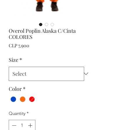
Overol Poplin Alaska C/Cinta
COLORES
Price
CLP 7,900
Size
*
Color
*
Quantity
*