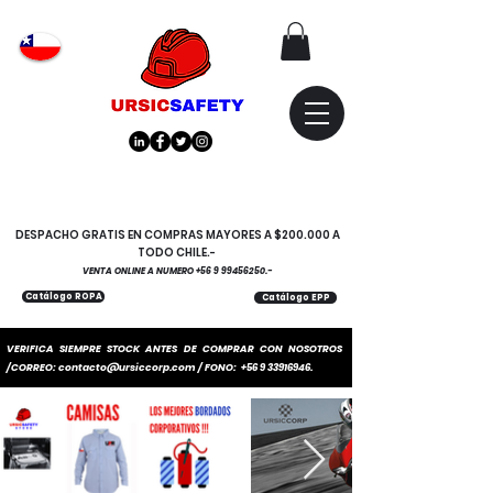
Atención
"EMPRESAS" coticen
con nosotros
DESPACHO GRATIS EN COMPRAS MAYORES A $200.000 A
TODO CHILE.-
VENTA ONLINE A NUMERO
+56 9 99456250
.-
Catálogo ROPA
Catálogo EPP
VERIFICA SIEMPRE STOCK ANTES DE COMPRAR CON NOSOTROS
/CORREO:
contacto@ursiccorp.com
/ FONO:
+56 9 33916946
.