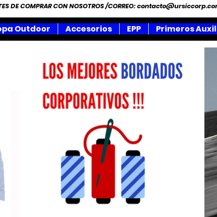
NTES DE COMPRAR CON NOSOTROS /CORREO:
contacto@ursiccorp.c
opa Outdoor
Accesorios
EPP
Primeros Auxil