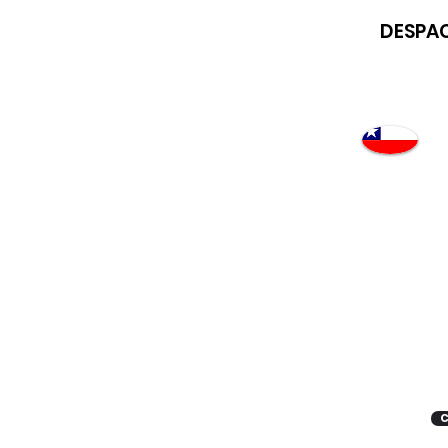
DESPAC
Atención
"EMPRESAS" coticen
con nosotros
C