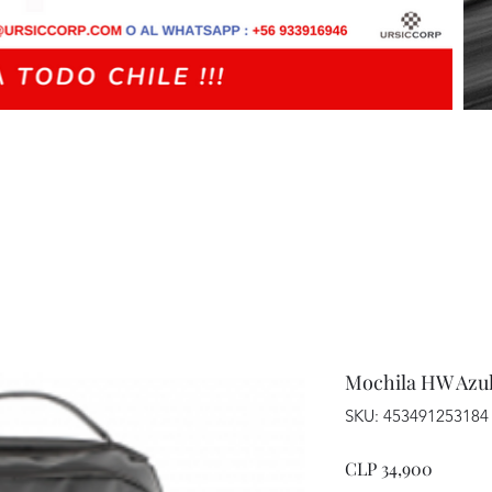
Mochila HW Azu
SKU: 453491253184
Price
CLP 34,900