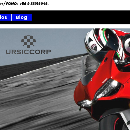
om
/ FONO: +56 9 33916946.
ios
Blog