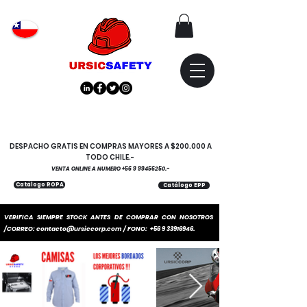
Atención
"EMPRESAS" coticen
con nosotros
DESPACHO GRATIS EN COMPRAS MAYORES A $200.000 A
TODO CHILE.-
VENTA ONLINE A NUMERO
+56 9 99456250
.-
Catálogo ROPA
Catálogo EPP
VERIFICA SIEMPRE STOCK ANTES DE COMPRAR CON NOSOTROS
/CORREO:
contacto@ursiccorp.com
/ FONO:
+56 9 33916946
.