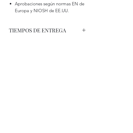
Aprobaciones según normas EN de
Europa y NIOSH de EE.UU.
TIEMPOS DE ENTREGA
Producto de Alta demanda, entre 30 a
45 dias las entregas.- Producto Elipse
es fabricado en el Reino Unido , Traido
desde origen.-
El valor de despacjho es conversable
dependiendo de la cantidad de este
producto.-