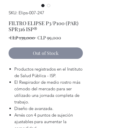
SKU: Elips-007-247
FILTRO ELIPSE P3/P100 (PAR)
SPR316 ISP®
Regular
Sale
 CLP 139,000 
CLP 99,000
Price
Price
Out of Stock
Productos registrados en el Instituto
de Salud Pública - ISP.
El Respirador de medio rostro más
cómodo del mercado para ser
utilizado una jornada completa de
trabajo.
Diseño de avanzada.
Arnés con 4 puntos de sujeción
ajustables para aumentar la