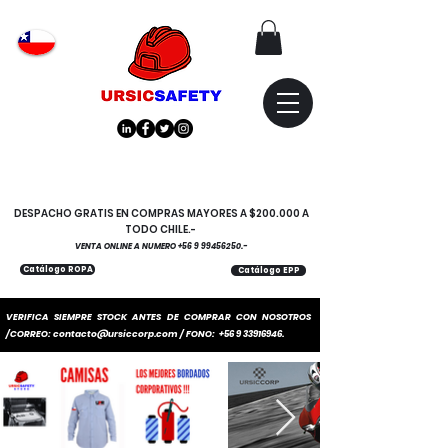
Atención
"EMPRESAS" coticen
con nosotros
DESPACHO GRATIS EN COMPRAS MAYORES A $200.000 A
TODO CHILE.-
VENTA ONLINE A NUMERO
+56 9 99456250
.-
Catálogo ROPA
Catálogo EPP
VERIFICA SIEMPRE STOCK ANTES DE COMPRAR CON NOSOTROS
/CORREO:
contacto@ursiccorp.com
/ FONO:
+56 9 33916946
.