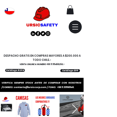
Atención
"EMPRESAS" coticen
con nosotros
DESPACHO GRATIS EN COMPRAS MAYORES A $200.000 A
TODO CHILE.-
VENTA ONLINE A NUMERO
+56 9 99456250
.-
Catálogo ROPA
Catálogo EPP
VERIFICA SIEMPRE STOCK ANTES DE COMPRAR CON NOSOTROS
/CORREO:
contacto@ursiccorp.com
/ FONO:
+56 9 33916946
.