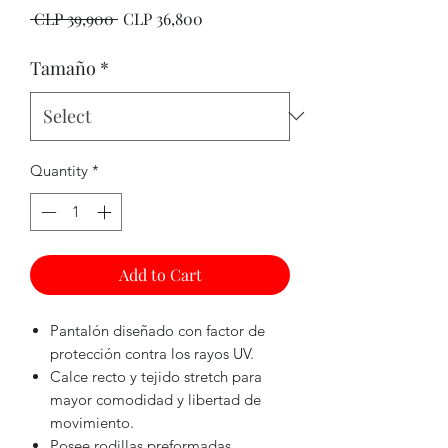
Regular
Sale
 CLP 39,900 
CLP 36,800
Price
Price
Tamaño
*
Quantity
*
Add to Cart
Pantalón diseñado con factor de
protección contra los rayos UV.
Calce recto y tejido stretch para
mayor comodidad y libertad de
movimiento.
Posee rodillas preformadas,