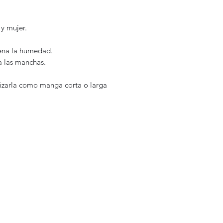
y mujer.
rena la humedad.
a las manchas.
izarla como manga corta o larga