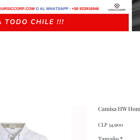
Camisa HW Homb
Price
CLP 34,900
Tamaño
*