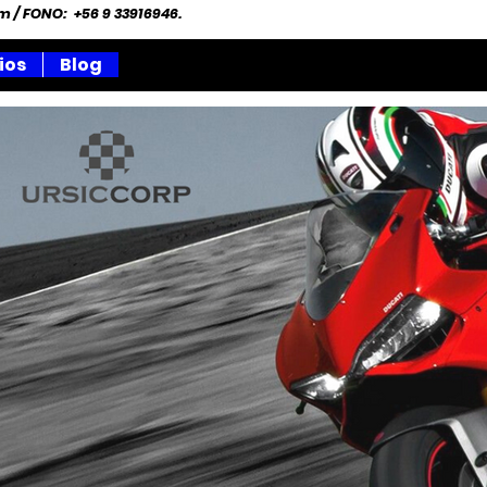
om
/ FONO: +56 9 33916946.
ios
Blog