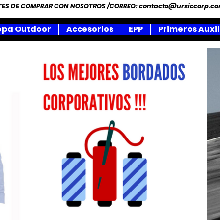
NTES DE COMPRAR CON NOSOTROS /CORREO:
contacto@ursiccorp.c
opa Outdoor
Accesorios
EPP
Primeros Auxil