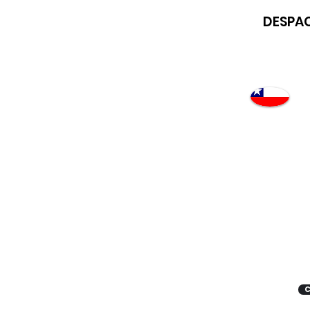
DESPAC
Atención
"EMPRESAS" coticen
con nosotros
C