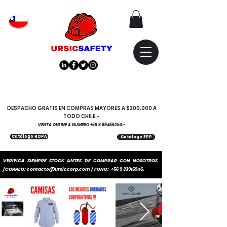
Atención
"EMPRESAS" coticen
con nosotros
DESPACHO GRATIS EN COMPRAS MAYORES A $200.000 A
TODO CHILE.-
VENTA ONLINE A NUMERO
+56 9 99456250
.-
Catálogo ROPA
Catálogo EPP
VERIFICA SIEMPRE STOCK ANTES DE COMPRAR CON NOSOTROS
/CORREO:
contacto@ursiccorp.com
/ FONO:
+56 9 33916946
.