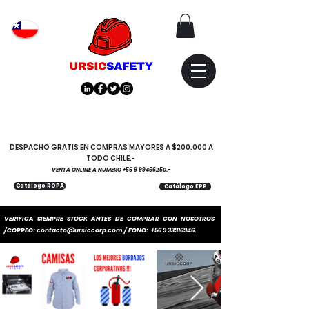
Atención
"EMPRESAS" coticen
con nosotros
DESPACHO GRATIS EN COMPRAS MAYORES A $200.000 A
TODO CHILE.-
VENTA ONLINE A NUMERO
+56 9 99456250
.-
Catálogo ROPA
Catálogo EPP
VERIFICA SIEMPRE STOCK ANTES DE COMPRAR CON NOSOTROS
/CORREO:
contacto@ursiccorp.com
/ FONO:
+56 9 33916946
.