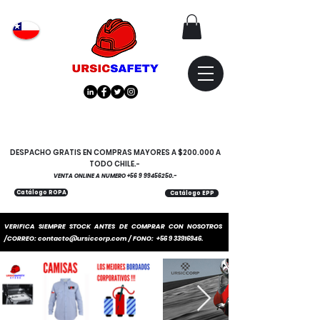
Atención
"EMPRESAS" coticen
con nosotros
DESPACHO GRATIS EN COMPRAS MAYORES A $200.000 A
TODO CHILE.-
VENTA ONLINE A NUMERO
+56 9 99456250
.-
Catálogo ROPA
Catálogo EPP
VERIFICA SIEMPRE STOCK ANTES DE COMPRAR CON NOSOTROS
/CORREO:
contacto@ursiccorp.com
/ FONO:
+56 9 33916946
.