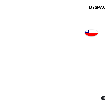
DESPAC
Atención
"EMPRESAS" coticen
con nosotros
C