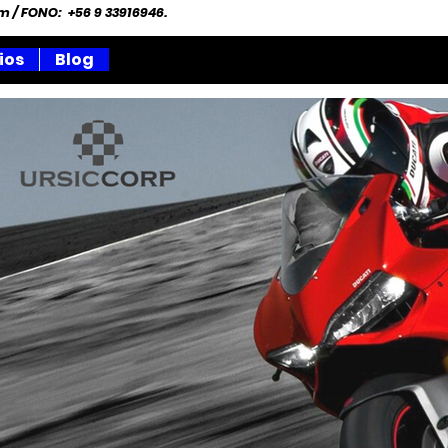
om
/ FONO: +56 9 33916946.
ios
Blog