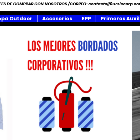
NTES DE COMPRAR CON NOSOTROS /CORREO:
contacto@ursiccorp.c
opa Outdoor
Accesorios
EPP
Primeros Auxil