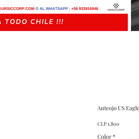
Anteojo US Eagle
Price
CLP 1,800
Color
*